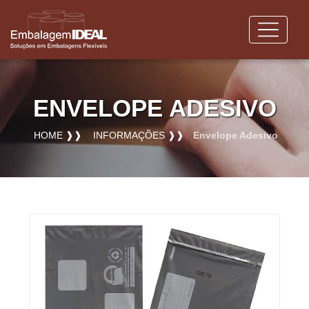
ENVELOPE ADESIVO
HOME ❱❱
INFORMAÇÕES ❱❱
Envelope Adesivo