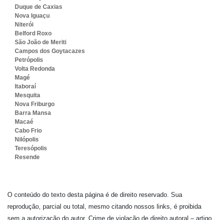
Duque de Caxias
Nova Iguaçu
Niterói
Belford Roxo
São João de Meriti
Campos dos Goytacazes
Petrópolis
Volta Redonda
Magé
Itaboraí
Mesquita
Nova Friburgo
Barra Mansa
Macaé
Cabo Frio
Nilópolis
Teresópolis
Resende
O conteúdo do texto desta página é de direito reservado. Sua
reprodução, parcial ou total, mesmo citando nossos links, é proibida
sem a autorização do autor. Crime de violação de direito autoral – artigo