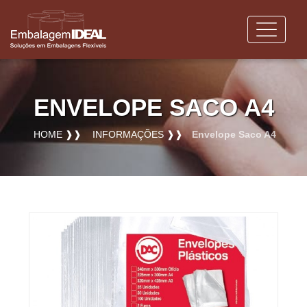
ENVELOPE SACO A4
HOME ❱❱
INFORMAÇÕES ❱❱
Envelope Saco A4