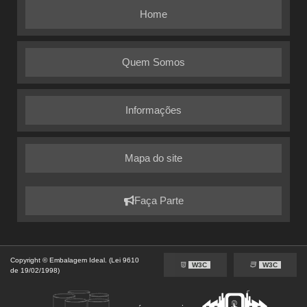
Home
Quem Somos
Informações
Mapa do site
Faça Parte
Copyright © Embalagem Ideal. (Lei 9610
W3C
W3C
de 19/02/1998)