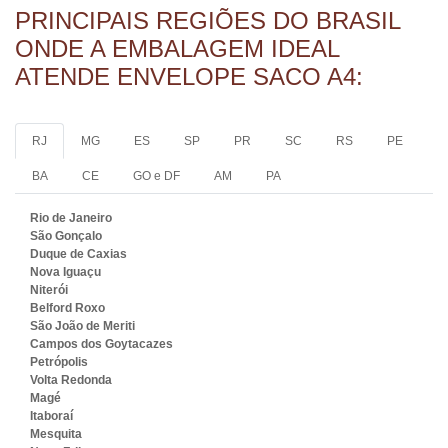
PRINCIPAIS REGIÕES DO BRASIL
ONDE A EMBALAGEM IDEAL
ATENDE ENVELOPE SACO A4:
RJ
MG
ES
SP
PR
SC
RS
PE
BA
CE
GO e DF
AM
PA
Rio de Janeiro
São Gonçalo
Duque de Caxias
Nova Iguaçu
Niterói
Belford Roxo
São João de Meriti
Campos dos Goytacazes
Petrópolis
Volta Redonda
Magé
Itaboraí
Mesquita